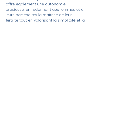
offre également une autonomie
précieuse, en redonnant aux femmes et à
leurs partenaires la maîtrise de leur
fertilité tout en valorisant la simplicité et la
santé naturelle.
Nos actualités "fertilité"
L’effet
La
La
de
sympt
sympt
l’allaite
other
other
ment
mie,
mie :
Il existe
Très
La
sur le
est-
une
une
souvent,
symptot
retour
ce-que
métho
méthode
on
hermie