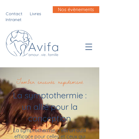
Nos évènements
Contact
Livres
Intranet
Tomber enceinte rapidement
La symptothermie :
un allié pour la
conception
La symptothermie, c’est un outil
efficace pour celles et ceux qui