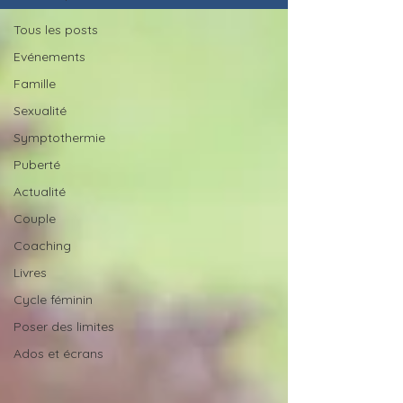
Tous les posts
Evénements
Famille
Sexualité
Symptothermie
Puberté
Actualité
Couple
Coaching
Livres
Cycle féminin
Poser des limites
Ados et écrans