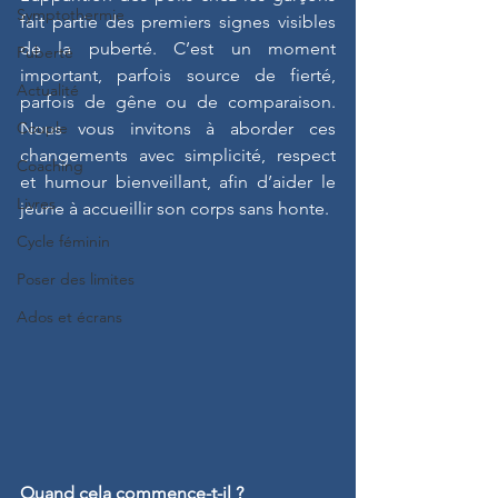
Symptothermie
fait partie des premiers signes visibles 
de la puberté. C’est un moment 
Puberté
important, parfois source de fierté, 
Actualité
parfois de gêne ou de comparaison. 
Couple
Nous vous invitons à aborder ces 
changements avec simplicité, respect 
Coaching
et humour bienveillant, afin d’aider le 
Livres
jeune à accueillir son corps sans honte.
Cycle féminin
Poser des limites
Ados et écrans
Quand cela commence-t-il ?