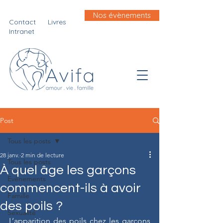
Nos évènements
Contact
Livres
Intranet
Post
Tous les posts
28 janv.
2 min de lecture
Tous les posts
À quel âge les garçons
Evénements
commencent-ils à avoir
Famille
des poils ?
Sexualité
L’apparition des poils chez les garçons 