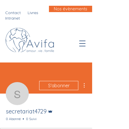
Nos évènements
Contact
Livres
Intranet
Plus d'actions
S'abonner
secretariat4729
Administrateur
secretariat4729
0 Abonné
0 Suivi