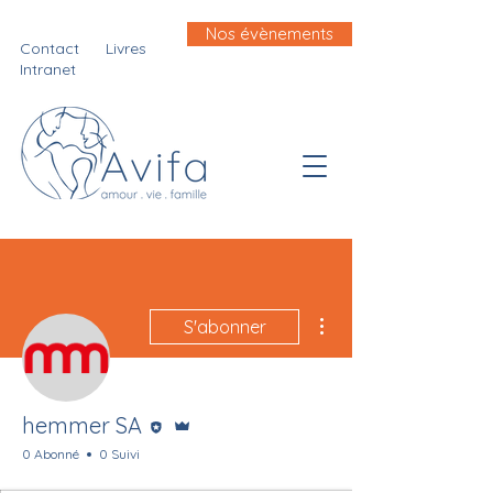
Nos évènements
Contact
Livres
Intranet
Plus d'actions
S'abonner
Rédacteur
Administrateur
hemmer SA
0 Abonné
0 Suivi