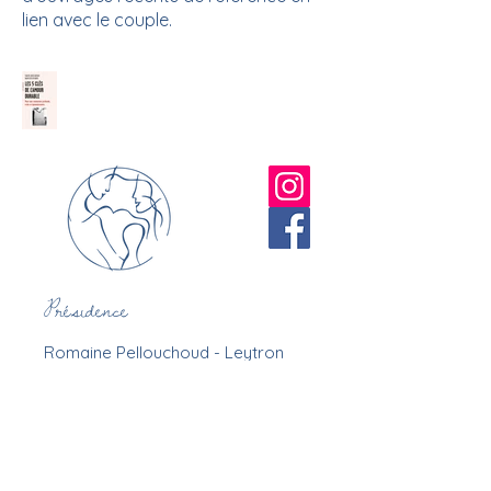
lien avec le couple.
Présidence
Romaine Pellouchoud - Leytron
T.
+41 79 731 76 12
M.
presidence@avifa.ch
Secrétariat