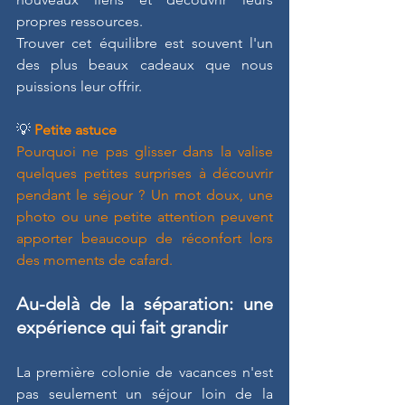
propres ressources.
Trouver cet équilibre est souvent l'un 
des plus beaux cadeaux que nous 
puissions leur offrir.
💡
Petite astuce
Pourquoi ne pas glisser dans la valise 
quelques petites surprises à découvrir 
pendant le séjour ? Un mot doux, une 
photo ou une petite attention peuvent 
apporter beaucoup de réconfort lors 
des moments de cafard.
Au-delà de la séparation: une 
expérience qui fait grandir
La première colonie de vacances n'est 
pas seulement un séjour loin de la 