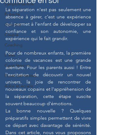
confiance en soi
Symptothermie
La séparation n'est pas seulement une 
Puberté
absence à gérer, c'est une expérience 
qui permet à l'enfant de développer sa 
Actualité
confiance et son autonomie, une 
Couple
expérience qui le fait grandir.
Coaching
Pour de nombreux enfants, la première 
Livres
colonie de vacances est une grande 
Cycle féminin
aventure. Pour les parents aussi ! Entre 
l'excitation de découvrir un nouvel 
Poser des limites
univers, la joie de rencontrer de 
Ados et écrans
nouveaux copains et l'appréhension de 
la séparation, cette étape suscite 
souvent beaucoup d'émotions.
La bonne nouvelle ? Quelques 
préparatifs simples permettent de vivre 
ce départ avec davantage de sérénité. 
Dans cet article, nous vous proposons 