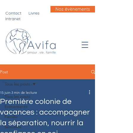
Nos évènements
Contact
Livres
Intranet
Post
Tous les posts
15 juin
3 min de lecture
Tous les posts
Première colonie de
Evénements
vacances : accompagner
Famille
la séparation, nourrir la
Sexualité