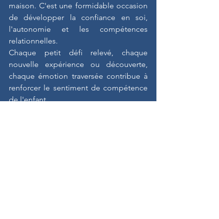
maison. C'est une formidable occasion 
de développer la confiance en soi, 
l'autonomie et les compétences 
relationnelles.
Chaque petit défi relevé, chaque 
nouvelle expérience ou découverte, 
chaque émotion traversée contribue à 
renforcer le sentiment de compétence 
de l'enfant.
Avec une préparation bienveillante, de 
l'écoute et un peu d'anticipation, cette 
aventure devient une étape précieuse 
de son développement. Les enfants 
reviennent souvent de colonie avec des 
souvenirs plein la tête, de nouveaux 
amis… et la fierté d'avoir découvert 
qu'ils étaient capables de bien plus 
qu'ils ne l'imaginaient.