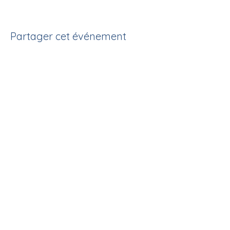
Partager cet événement
Présidence
Romaine Pellouchoud - Leytron
T.
+41 79 731 76 12
M.
presidence@avifa.ch
Secrétariat